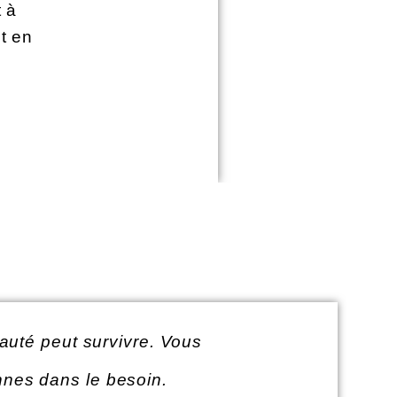
 à
t en
e
uté peut survivre. Vous
nnes dans le besoin.