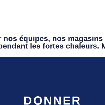
Nos actualités
Donner / Acheter
S’engager
No
ver nos équipes, nos magasins
endant les fortes chaleurs. 
DONNER