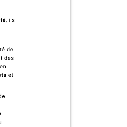
té
, ils
ité de
nt des
ien
ets
et
 de
e
u