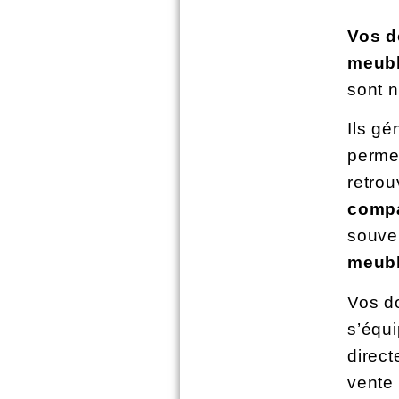
Vos 
meub
sont n
Ils gé
permet
retrou
comp
souve
meub
Vos do
s’équ
direct
vente