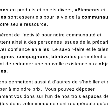
dons
en produits et objets divers,
vêtements
et
les
sont essentiels pour la vie de la
communau
otre seule ressource.
nèrent de l’activité pour notre communauté et
tent ainsi à des personnes issues de la précar
ver confiance en elles. Le savoir-faire et le tale
agnes
,
compagnons
,
bénévoles
permettent b
nt de redonner une nouvelle existence aux
obj
les
.
ns permettent aussi à d’autres de s’habiller et
iper à moindre prix. Vous pouvez déposer
ement vos dons sur l’un de nos trois espaces d
 (les dons volumineux ne sont récupérable qu’a