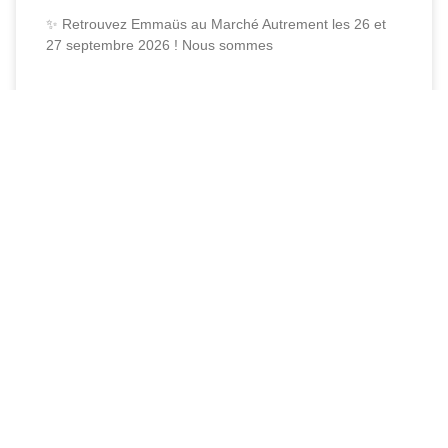
✨ Retrouvez Emmaüs au Marché Autrement les 26 et
27 septembre 2026 ! Nous sommes
LIRE LA SUITE »
1
2
3
4
P
RENEZ CONTACT AVEC
EMMAÜS
LYON
Contactez-nous